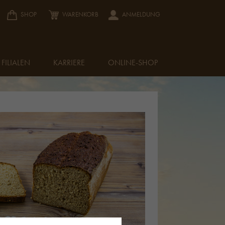
SHOP
WARENKORB
ANMELDUNG
FILIALEN
KARRIERE
ONLINE-SHOP