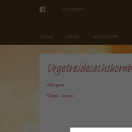
GUTSCHEINE
HOME
NEWS
MONATSTIPP
Urgetreidesechskornb
Allergene
Gluten, Sesam