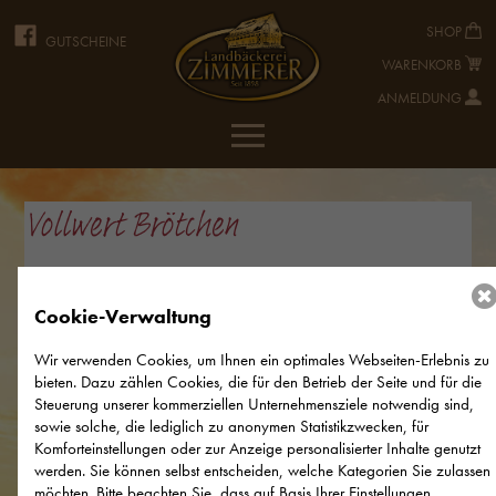
SHOP
GUTSCHEINE
WARENKORB
ANMELDUNG
Vollwert Brötchen
Allergene
Cookie-Verwaltung
Gluten, Milch, Laktose
Wir verwenden Cookies, um Ihnen ein optimales Webseiten-Erlebnis zu
bieten. Dazu zählen Cookies, die für den Betrieb der Seite und für die
Steuerung unserer kommerziellen Unternehmensziele notwendig sind,
sowie solche, die lediglich zu anonymen Statistikzwecken, für
Komforteinstellungen oder zur Anzeige personalisierter Inhalte genutzt
werden. Sie können selbst entscheiden, welche Kategorien Sie zulassen
möchten. Bitte beachten Sie, dass auf Basis Ihrer Einstellungen