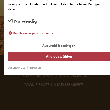
womöglich nicht mehr alle Funktionalitäten der Seite zur Verfügung
stehen.
Notwendig
Details anzeigen/ausblenden
Auswahl bestätigen
Alle auswählen
© 2024 Landbäckerei Zimmerer
Datenschutz
Impressum
IMPRESSUM
DATENSCHUTZ
KONTAKT
COOKIE EINSTELLUNGEN BEARBEITEN