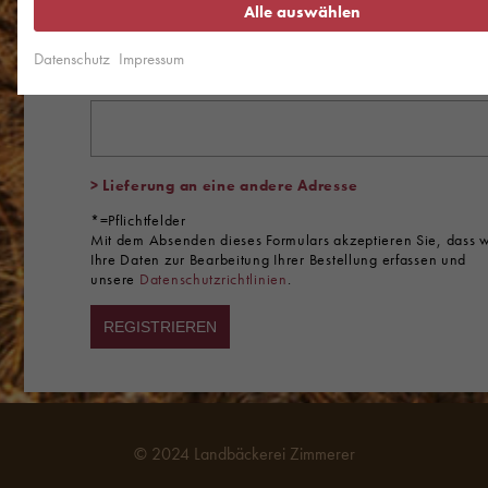
Alle auswählen
Datenschutz
Impressum
Telefon*
> Lieferung an eine andere Adresse
*=Pflichtfelder
Mit dem Absenden dieses Formulars akzeptieren Sie, dass w
Ihre Daten zur Bearbeitung Ihrer Bestellung erfassen und
unsere
Datenschutzrichtlinien
.
REGISTRIEREN
© 2024 Landbäckerei Zimmerer