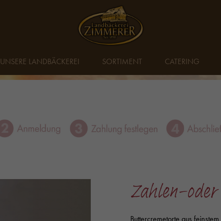
UNSERE LANDBÄCKEREI
SORTIMENT
CATERING
Zahlen-oder 
Buttercremetorte aus feinstem