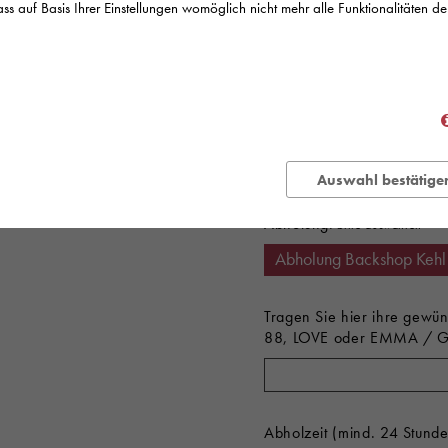
ss auf Basis Ihrer Einstellungen womöglich nicht mehr alle Funktionalitäten de
Variante:
Variante:
Auswahl bestätige
Abholung:
Tragen Sie hier ihre gewün
88, LOVE oder EMMA / Ge
Abholzeit (mind. 24 Stund