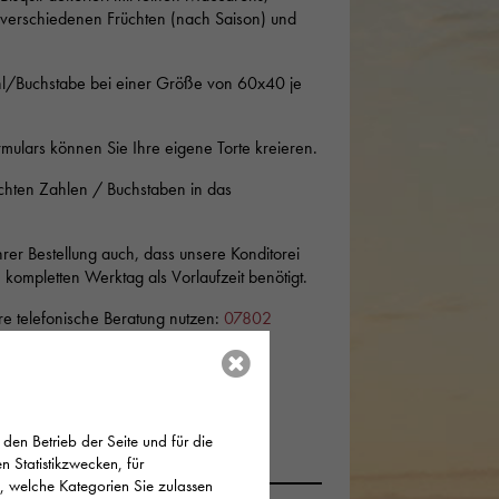
e verschiedenen Früchten (nach Saison) und
l/Buchstabe bei einer Größe von 60x40 je
mulars können Sie Ihre eigene Torte kreieren.
chten Zahlen / Buchstaben in das
Ihrer Bestellung auch, dass unsere Konditorei
kompletten Werktag als Vorlaufzeit benötigt.
e telefonische Beratung nutzen:
07802
r Bähr
den Betrieb der Seite und für die
 Statistikzwecken, für
n, welche Kategorien Sie zulassen