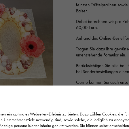
feinsten Trüffelpralinen sowi
Baiser.
Dabei berechnen wir pro Zah
60,00 Euro.
Anhand des Online-Bestellfor
Tragen Sie dazu Ihre gewüns
untenstehende Formular ein.
Berücksichtigen Sie bitte bei 
bei Sonderbestellungen einen 
Gerne können Sie auch unser
70280:
Herr Zimmerer / Her
60,00 Euro
inkl. 7 % MwSt.
n ein optimales Webseiten-Erlebnis zu bieten. Dazu zählen Cookies, die für 
n Unternehmensziele notwendig sind, sowie solche, die lediglich zu anonymen
Anzeige personalisierter Inhalte genutzt werden. Sie können selbst entscheide