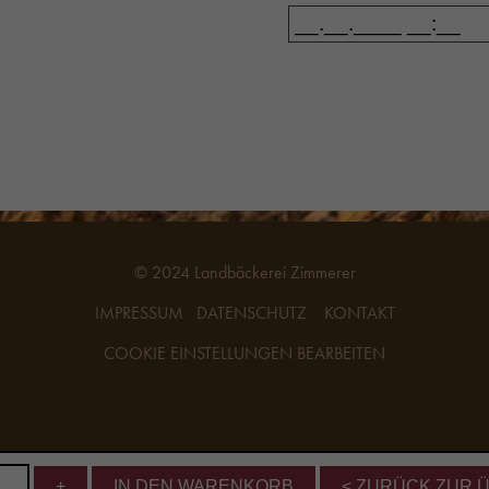
© 2024 Landbäckerei Zimmerer
IMPRESSUM
DATENSCHUTZ
KONTAKT
COOKIE EINSTELLUNGEN BEARBEITEN
+
IN DEN WARENKORB
< ZURÜCK ZUR 