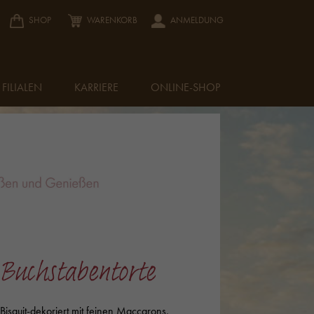
SHOP
WARENKORB
ANMELDUNG
FILIALEN
KARRIERE
ONLINE-SHOP
Buchstabentorte
 Bisquit-dekoriert mit feinen Maccarons,