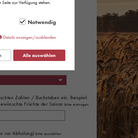
r Seite zur Verfügung stehen.
Notwendig
Details anzeigen/ausblenden
n
Alle auswählen
schten Zahlen / Buchstaben ein. Beispiel:
wünschte Früchte der Saison
en vor Abholung)